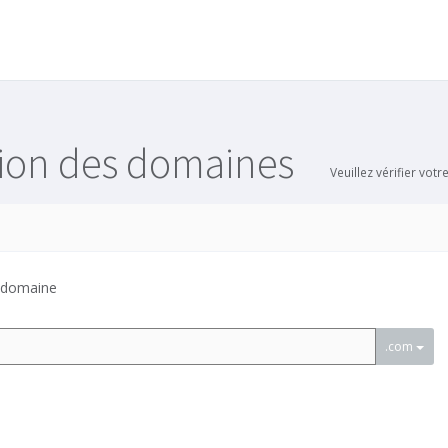
tion des domaines
Veuillez vérifier vo
e domaine
.com