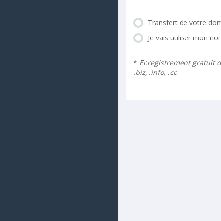
Transfert de votre dom
Je vais utiliser mon n
*
Enregistrement gratuit d
.biz, .info, .cc