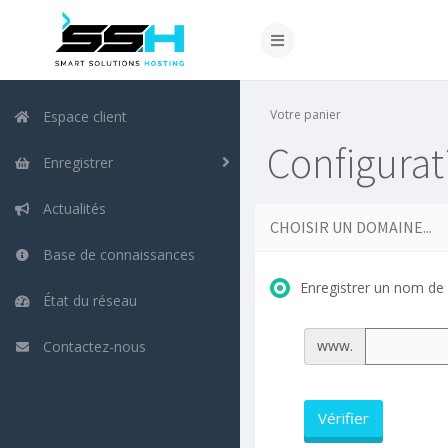
Votre panier
Espace client
Configura
Enregistrer
Actualités
CHOISIR UN DOMAINE...
Base de connaissances
Enregistrer un nom d
État du réseau
www.
Contactez-nous
Vérifier